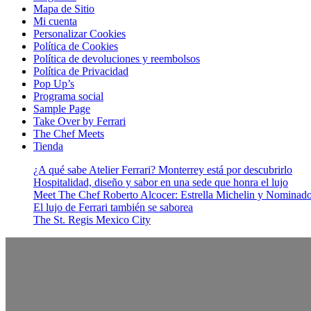
Mapa de Sitio
Mi cuenta
Personalizar Cookies
Política de Cookies
Política de devoluciones y reembolsos
Política de Privacidad
Pop Up’s
Programa social
Sample Page
Take Over by Ferrari
The Chef Meets
Tienda
¿A qué sabe Atelier Ferrari? Monterrey está por descubrirlo
Hospitalidad, diseño y sabor en una sede que honra el lujo
Meet The Chef Roberto Alcocer: Estrella Michelin y Nominado 
El lujo de Ferrari también se saborea
The St. Regis Mexico City