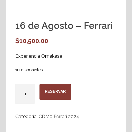
16 de Agosto – Ferrari
$
10,500.00
Experiencia Omakase
10 disponibles
16
RESERVAR
de
Agosto
-
Categoría:
CDMX Ferrari 2024
Ferrari
cantidad